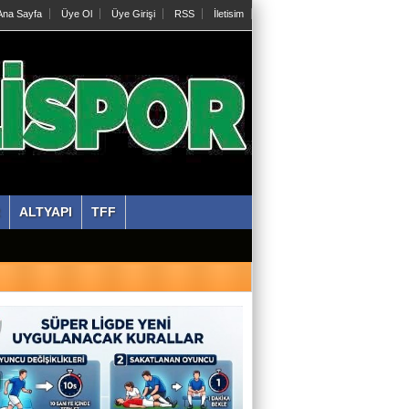
na Sayfa
Üye Ol
Üye Girişi
RSS
İletisim
ALTYAPI
TFF