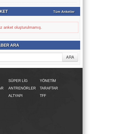
KET
Tüm Anketler
z anket oluşturulmamış.
BER ARA
SÜPER LİG
YÖNETİM
AR
ANTRENÖRLER
TARAFTAR
ALTYAPI
TFF