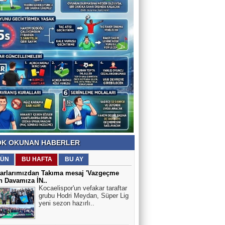
K OKUNAN HABERLER
ÜN
BU HAFTA
BU AY
tarlarımızdan Takıma mesaj 'Vazgeçme
n Davamıza İN..
Kocaelispor'un vefakar taraftar
grubu Hodri Meydan, Süper Lig
yeni sezon hazırlı..