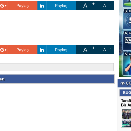
A
Paylaş
Paylaş
A
A
Paylaş
Paylaş
A
eri
ÇO
BUG
Taraf
Bir A