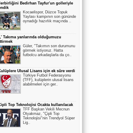
erbirliğini Bedirhan Tayfur'un golleriyle
endik
Kocaelispor, Düzce Topuk
Yaylası kampının son gününde
oynadığı hazırlık maçında ..
,' Takıma yanlarında olduğumuzu
ttirmek
Güler, "Takımın son durumunu
görmek istiyoruz. Hatta
futbolcu arkadaşlarla da ço..
ulüplere Ulusal Lisans için ek süre verdi
Türkiye Futbol Federasyonu
(TFF), kulüplerin ulusal lisans
alabilmeleri için ger..
ipli Top Teknolojisi Ocakta kullanılacak
TFF Başkan Vekili Mecnun
Otyakmaz, "Çipli Top
Teknolojisi"nin Trendyol Süper
Lig..