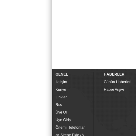
GENEL
HABERLER
İletişim
Günün Haberleri
Künye
Haber Arşivi
Linkler
Rss
Üye Ol
Üye Girişi
Önemli Telefonlar
Sitene Ekle