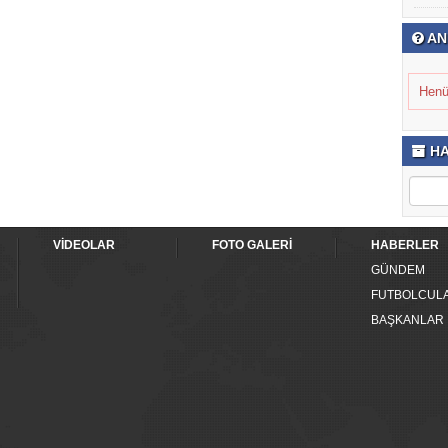
AN
Henü
HA
VİDEOLAR
FOTO GALERİ
HABERLER
GÜNDEM
FUTBOLCUL
BAŞKANLAR