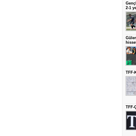
Gençl
2-1 y
Güler
hisse
TFF-K
TFF-Ç