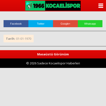
ANASAYFA
KATEGORİLER
Facebook
Twitter
Google+
Whatsapp
YAZARLAR
Tarih:
01-01-1970
ANKETLER
FOTO GALERİ
Masaüstü Görünüm
© 2026 Sadece Kocaelispor Haberleri
VİDEO GALERİ
KÜNYE
İLETİŞİM