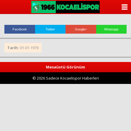
ANASAYFA
KATEGORİLER
Facebook
Twitter
Google+
Whatsapp
YAZARLAR
Tarih:
01-01-1970
ANKETLER
FOTO GALERİ
Masaüstü Görünüm
© 2026 Sadece Kocaelispor Haberleri
VİDEO GALERİ
KÜNYE
İLETİŞİM