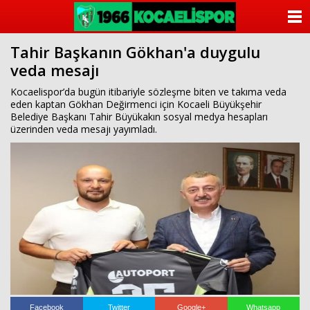
ANASAYFA
Tahir Başkanın Gökhan'a duygulu
KATEGORİLER
veda mesajı
YAZARLAR
Kocaelispor’da bugün itibariyle sözleşme biten ve takıma veda
eden kaptan Gökhan Değirmenci için Kocaeli Büyükşehir
Belediye Başkanı Tahir Büyükakın sosyal medya hesapları
ANKETLER
üzerinden veda mesajı yayımladı.
FOTO GALERİ
VİDEO GALERİ
KÜNYE
İLETİŞİM
Facebook
Twitter
Google+
Whatsapp