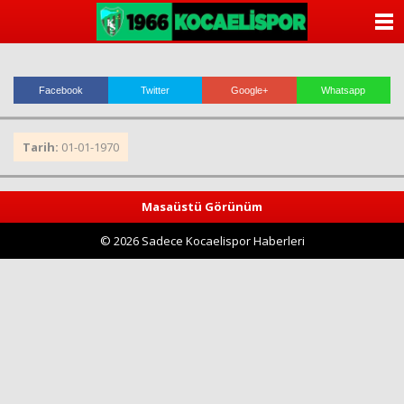
ANASAYFA
KATEGORİLER
Facebook
Twitter
Google+
Whatsapp
YAZARLAR
Tarih:
01-01-1970
ANKETLER
FOTO GALERİ
Masaüstü Görünüm
© 2026 Sadece Kocaelispor Haberleri
VİDEO GALERİ
KÜNYE
İLETİŞİM