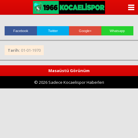
ANASAYFA
KATEGORİLER
Facebook
Twitter
Google+
Whatsapp
YAZARLAR
Tarih:
01-01-1970
ANKETLER
FOTO GALERİ
Masaüstü Görünüm
© 2026 Sadece Kocaelispor Haberleri
VİDEO GALERİ
KÜNYE
İLETİŞİM