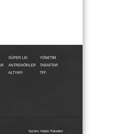
SÜPER LİG
YÖNETİM
AR
ANTRENÖRLER
TARAFTAR
ALTYAPI
TFF
Yazılım: Haber Paketleri