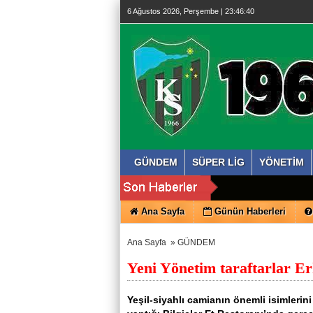
6 Ağustos 2026, Perşembe | 23:46:41
GÜNDEM
SÜPER LİG
YÖNETİM
Ana Sayfa
Günün Haberleri
Ana Sayfa
»
GÜNDEM
Yeni Yönetim taraftarlar E
Yeşil-siyahlı camianın önemli isimlerin