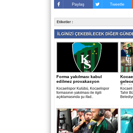
Paylaş
Tweetle
Etiketler :
İLGİNİZİ ÇEKEBİLECEK DİĞER GÜNDE
Forma yakılması kabul
Kocae
edilmez provakasyon
gelec
Büyüka
Kocaelispor Kulübü, Kocaelispor
Kocaeli
formasının yakılması ile ilgili
Tahir B
açıklamasında şu ifad..
Belediye