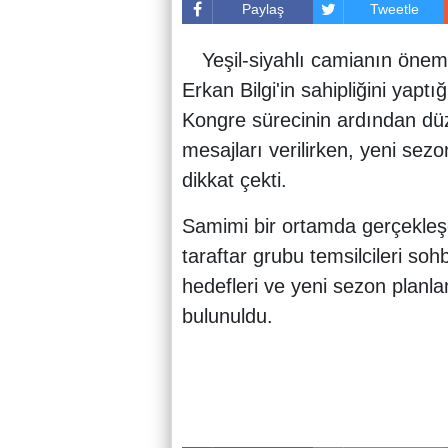
Paylaş
Tweetle
Yeşil-siyahlı camianın öneml
Erkan Bilgi'in sahipliğini yaptı
Kongre sürecinin ardından düz
mesajları verilirken, yeni se
dikkat çekti.
Samimi bir ortamda gerçekleş
taraftar grubu temsilcileri so
hedefleri ve yeni sezon planl
bulunuldu.