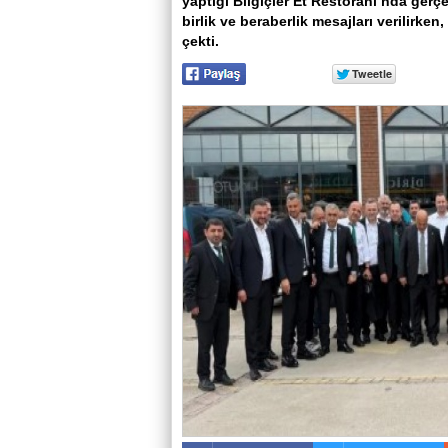
yaptığı Bilgiçler Et Restoranı’nda ger
birlik ve beraberlik mesajları verilir
çekti.