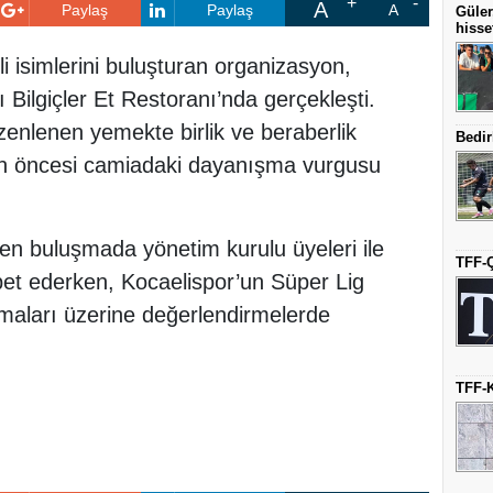
A
Paylaş
Paylaş
A
Güler
hisse
i isimlerini buluşturan organizasyon,
ğı Bilgiçler Et Restoranı’nda gerçekleşti.
enlenen yemekte birlik ve beraberlik
Bedir
zon öncesi camiadaki dayanışma vurgusu
en buluşmada yönetim kurulu üyeleri ile
TFF-Ç
hbet ederken, Kocaelispor’un Süper Lig
amaları üzerine değerlendirmelerde
TFF-K