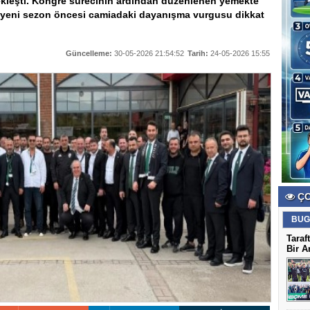
çekleşti. Kongre sürecinin ardından düzenlenen yemekte
ken, yeni sezon öncesi camiadaki dayanışma vurgusu dikkat
Güncelleme:
30-05-2026 21:54:52
Tarih:
24-05-2026 15:55
ÇO
BUG
Taraf
Bir A