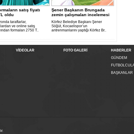
ormaların satış fiyatı
Şener Başkanın Brungada
TL oldu
zemin çalışmaları incelemesi
onda taraftarlar,
Körfez Belediye Başkanı Şener
ardan ve online satış
Söğüt, Kocaelispor’un
ından formaları 2750 T..
antrenmanlarını yaptığı Körfez Br..
VİDEOLAR
FOTO GALERİ
HABERLER
GÜNDEM
FUTBOLCUL
BAŞKANLAR
ır.