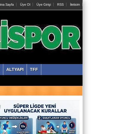
na Sayfa
Üye Ol
Üye Girişi
RSS
İletisim
ALTYAPI
TFF