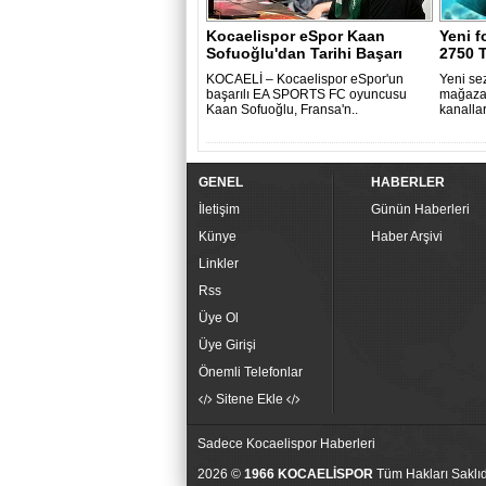
Kocaelispor eSpor Kaan
Yeni f
Sofuoğlu'dan Tarihi Başarı
2750 
KOCAELİ – Kocaelispor eSpor'un
Yeni sez
başarılı EA SPORTS FC oyuncusu
mağazal
Kaan Sofuoğlu, Fransa'n..
kanallar
GENEL
HABERLER
İletişim
Günün Haberleri
Künye
Haber Arşivi
Linkler
Rss
Üye Ol
Üye Girişi
Önemli Telefonlar
Sitene Ekle
Sadece Kocaelispor Haberleri
2026 ©
1966 KOCAELİSPOR
Tüm Hakları Saklıd