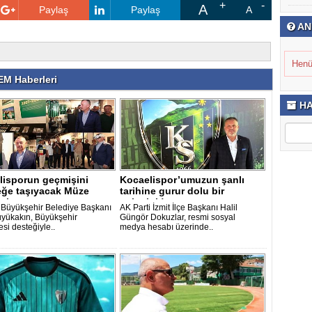
A
Paylaş
Paylaş
A
AN
Henü
M Haberleri
HA
lisporun geçmişini
Kocaelispor’umuzun şanlı
eğe taşıyacak Müze
tarihine gurur dolu bir
kının ..
yolculuk!..
 Büyükşehir Belediye Başkanı
AK Parti İzmit İlçe Başkanı Halil
üyükakın, Büyükşehir
Güngör Dokuzlar, resmi sosyal
si desteğiyle..
medya hesabı üzerinde..