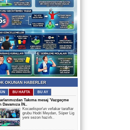
K OKUNAN HABERLER
ÜN
BU HAFTA
BU AY
tarlarımızdan Takıma mesaj 'Vazgeçme
n Davamıza İN..
Kocaelispor'un vefakar taraftar
grubu Hodri Meydan, Süper Lig
yeni sezon hazırlı..