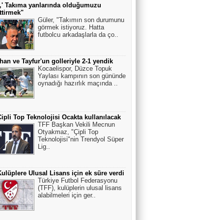
,' Takıma yanlarında olduğumuzu
ttirmek"
Güler, "Takımın son durumunu
görmek istiyoruz. Hatta
futbolcu arkadaşlarla da ço..
han ve Tayfur'un golleriyle 2-1 yendik
Kocaelispor, Düzce Topuk
Yaylası kampının son gününde
oynadığı hazırlık maçında ..
ipli Top Teknolojisi Ocakta kullanılacak
TFF Başkan Vekili Mecnun
Otyakmaz, "Çipli Top
Teknolojisi"nin Trendyol Süper
Lig..
ulüplere Ulusal Lisans için ek süre verdi
Türkiye Futbol Federasyonu
(TFF), kulüplerin ulusal lisans
alabilmeleri için ger..