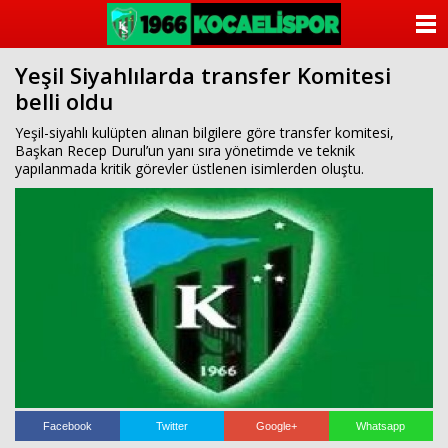
ANASAYFA
Yeşil Siyahlılarda transfer Komitesi
KATEGORİLER
belli oldu
YAZARLAR
Yeşil-siyahlı kulüpten alınan bilgilere göre transfer komitesi,
Başkan Recep Durul’un yanı sıra yönetimde ve teknik
yapılanmada kritik görevler üstlenen isimlerden oluştu.
ANKETLER
FOTO GALERİ
VİDEO GALERİ
KÜNYE
İLETİŞİM
Facebook
Twitter
Google+
Whatsapp