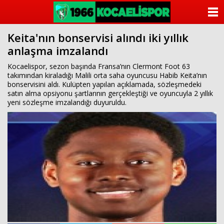
ANASAYFA
Keita'nın bonservisi alındı iki yıllık
KATEGORİLER
anlaşma imzalandı
YAZARLAR
Kocaelispor, sezon başında Fransa’nın Clermont Foot 63
takımından kiraladığı Malili orta saha oyuncusu Habib Keita’nın
bonservisini aldı. Kulüpten yapılan açıklamada, sözleşmedeki
ANKETLER
satın alma opsiyonu şartlarının gerçekleştiği ve oyuncuyla 2 yıllık
yeni sözleşme imzalandığı duyuruldu.
FOTO GALERİ
VİDEO GALERİ
KÜNYE
İLETİŞİM