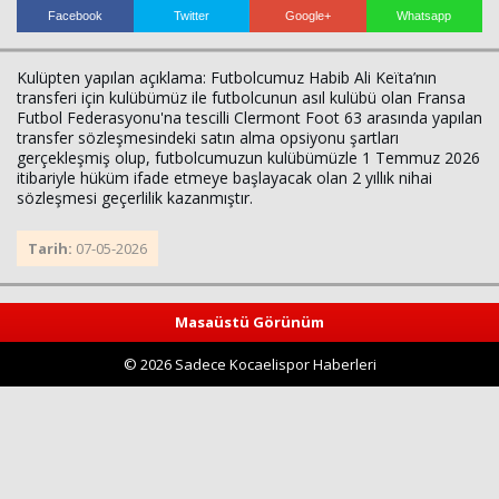
Facebook
Twitter
Google+
Whatsapp
Kulüpten yapılan açıklama: Futbolcumuz Habib Ali Keïta’nın
transferi için kulübümüz ile futbolcunun asıl kulübü olan Fransa
Futbol Federasyonu'na tescilli Clermont Foot 63 arasında yapılan
transfer sözleşmesindeki satın alma opsiyonu şartları
gerçekleşmiş olup, futbolcumuzun kulübümüzle 1 Temmuz 2026
itibariyle hüküm ifade etmeye başlayacak olan 2 yıllık nihai
sözleşmesi geçerlilik kazanmıştır.
Haberin Doğru Adresi.
Tarih:
07-05-2026
Masaüstü Görünüm
© 2026 Sadece Kocaelispor Haberleri