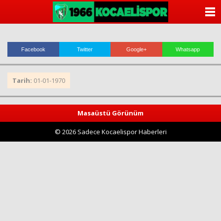
ANASAYFA
KATEGORİLER
Facebook
Twitter
Google+
Whatsapp
YAZARLAR
Tarih:
01-01-1970
ANKETLER
FOTO GALERİ
Masaüstü Görünüm
© 2026 Sadece Kocaelispor Haberleri
VİDEO GALERİ
KÜNYE
İLETİŞİM