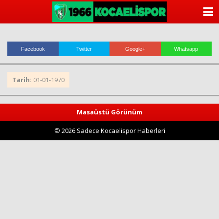
ANASAYFA
KATEGORİLER
Facebook
Twitter
Google+
Whatsapp
YAZARLAR
Tarih:
01-01-1970
ANKETLER
FOTO GALERİ
Masaüstü Görünüm
© 2026 Sadece Kocaelispor Haberleri
VİDEO GALERİ
KÜNYE
İLETİŞİM