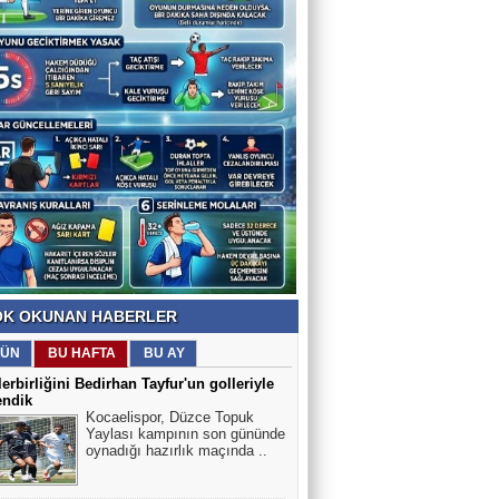
K OKUNAN HABERLER
ÜN
BU HAFTA
BU AY
erbirliğini Bedirhan Tayfur'un golleriyle
endik
Kocaelispor, Düzce Topuk
Yaylası kampının son gününde
oynadığı hazırlık maçında ..