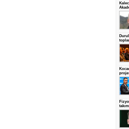
Kalec
Akad
Durul
topla
Kocae
projes
Fizyo
takım