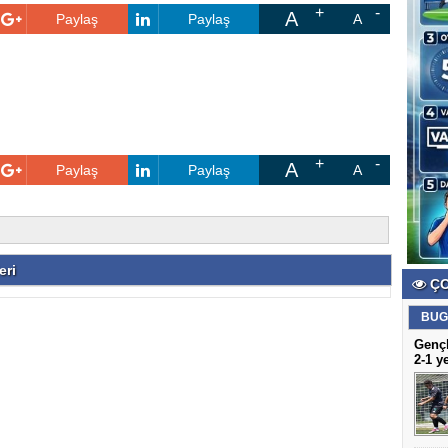
A
Paylaş
Paylaş
A
A
Paylaş
Paylaş
A
eri
ÇO
BUG
Gençl
2-1 y