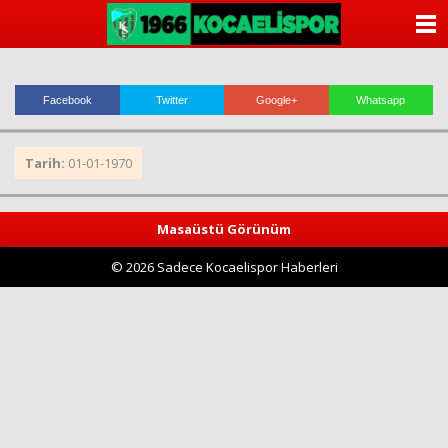
ANASAYFA
KATEGORİLER
Facebook
Twitter
Google+
Whatsapp
YAZARLAR
Tarih:
01-01-1970
ANKETLER
FOTO GALERİ
Masaüstü Görünüm
© 2026 Sadece Kocaelispor Haberleri
VİDEO GALERİ
KÜNYE
İLETİŞİM