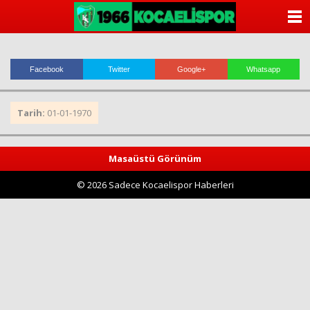
ANASAYFA
KATEGORİLER
Facebook
Twitter
Google+
Whatsapp
YAZARLAR
Tarih:
01-01-1970
ANKETLER
FOTO GALERİ
Masaüstü Görünüm
© 2026 Sadece Kocaelispor Haberleri
VİDEO GALERİ
KÜNYE
İLETİŞİM