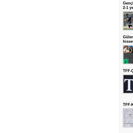
Gençl
2-1 y
Güler
hisse
TFF-Ç
TFF-K