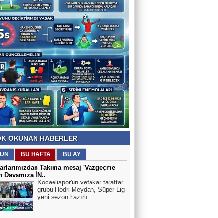
K OKUNAN HABERLER
ÜN
BU HAFTA
BU AY
tarlarımızdan Takıma mesaj 'Vazgeçme
n Davamıza İN..
Kocaelispor'un vefakar taraftar
grubu Hodri Meydan, Süper Lig
yeni sezon hazırlı..