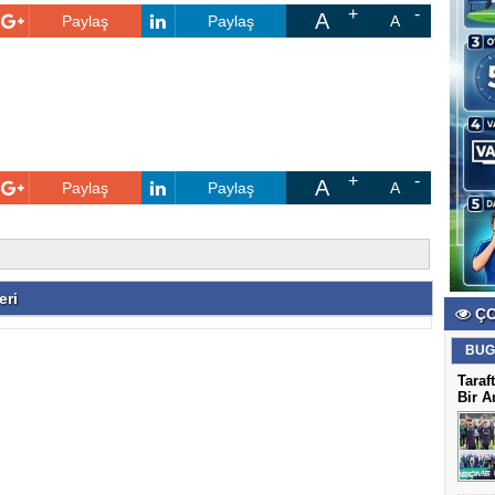
A
Paylaş
Paylaş
A
A
Paylaş
Paylaş
A
eri
ÇO
BUG
Taraf
Bir A