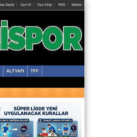
na Sayfa
Üye Ol
Üye Girişi
RSS
İletisim
ALTYAPI
TFF