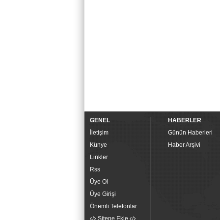
GENEL
HABERLER
İletişim
Günün Haberleri
Künye
Haber Arşivi
Linkler
Rss
Üye Ol
Üye Girişi
Önemli Telefonlar
Sitene Ekle