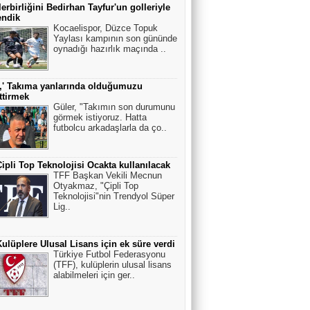
erbirliğini Bedirhan Tayfur'un golleriyle
endik
Kocaelispor, Düzce Topuk
Yaylası kampının son gününde
oynadığı hazırlık maçında ..
,' Takıma yanlarında olduğumuzu
ttirmek
Güler, "Takımın son durumunu
görmek istiyoruz. Hatta
futbolcu arkadaşlarla da ço..
ipli Top Teknolojisi Ocakta kullanılacak
TFF Başkan Vekili Mecnun
Otyakmaz, "Çipli Top
Teknolojisi"nin Trendyol Süper
Lig..
ulüplere Ulusal Lisans için ek süre verdi
Türkiye Futbol Federasyonu
(TFF), kulüplerin ulusal lisans
alabilmeleri için ger..