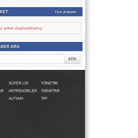
KET
Tüm Anketler
z anket oluşturulmamış.
BER ARA
SÜPER LİG
YÖNETİM
AR
ANTRENÖRLER
TARAFTAR
ALTYAPI
TFF