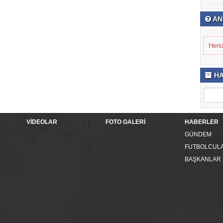
AN
Henü
HA
VİDEOLAR
FOTO GALERİ
HABERLER
GÜNDEM
FUTBOLCUL
BAŞKANLAR