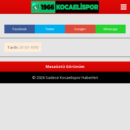
ANASAYFA
KATEGORİLER
Facebook
Twitter
Google+
Whatsapp
YAZARLAR
Tarih:
01-01-1970
ANKETLER
FOTO GALERİ
Masaüstü Görünüm
© 2026 Sadece Kocaelispor Haberleri
VİDEO GALERİ
KÜNYE
İLETİŞİM