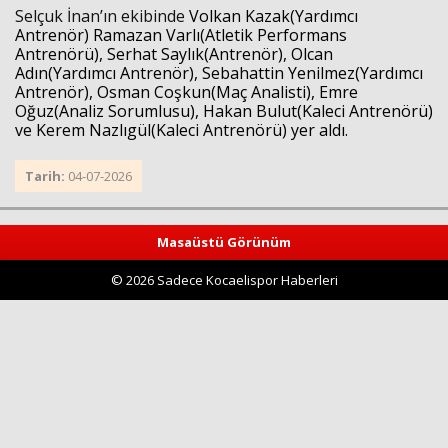
Selçuk İnan’ın ekibinde
Volkan Kazak(Yardımcı
Antrenör)
Ramazan Varlı(Atletik Performans
Antrenörü), Serhat Saylık(Antrenör), Olcan
Adın(Yardımcı Antrenör), Sebahattin Yenilmez(Yardımcı
Antrenör), Osman Coşkun(Maç Analisti), Emre
Oğuz(Analiz Sorumlusu), Hakan Bulut(Kaleci Antrenörü)
ve Kerem Nazlıgül(Kaleci Antrenörü) yer aldı.
Tarih:
04-07-2026
Haberin Doğru Adresi.
Masaüstü Görünüm
© 2026 Sadece Kocaelispor Haberleri