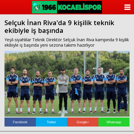
ANASAYFA
Selçuk İnan Riva'da 9 kişilik teknik
KATEGORİLER
ekibiyle iş başında
YAZARLAR
Yeşil-siyahlılar Teknik Direktör Selçuk İnan Riva kampında 9 kişilik
ekibiyle iş başında yeni sezona takımı hazırlıyor
ANKETLER
FOTO GALERİ
VİDEO GALERİ
KÜNYE
İLETİŞİM
Facebook
Twitter
Google+
Whatsapp