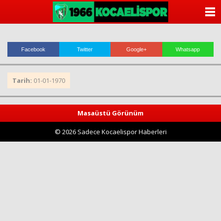
ANASAYFA
KATEGORİLER
Facebook
Twitter
Google+
Whatsapp
YAZARLAR
Tarih:
01-01-1970
ANKETLER
FOTO GALERİ
Masaüstü Görünüm
© 2026 Sadece Kocaelispor Haberleri
VİDEO GALERİ
KÜNYE
İLETİŞİM