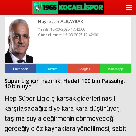
ANASAYFA
Hayrettin ALBAYRAK
KATEGORİLER
Tarih:
15-03-2025 17:42:00
Güncelleme:
15-03-2025 17:42:00
YAZARLAR
ANKETLER
FOTO GALERİ
Facebook
Twitter
Google+
Whatsapp
Süper Lig için hazırlık: Hedef 100 bin Passolig,
VİDEO GALERİ
10 bin üye
KÜNYE
Hep Süper Lig’e çıkarsak giderleri nasıl
karşılaşacağız diye kara kara düşünüyor,
İLETİŞİM
taşıma suyla değirmenin dönmeyeceği
gerçeğiyle öz kaynaklara yönelilmesi, sabit