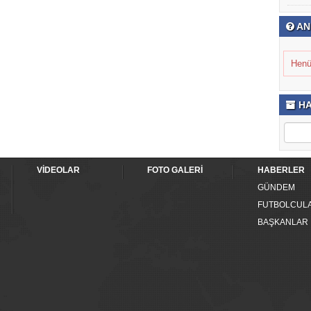
AN
Henü
HA
VİDEOLAR
FOTO GALERİ
HABERLER
GÜNDEM
FUTBOLCUL
BAŞKANLAR