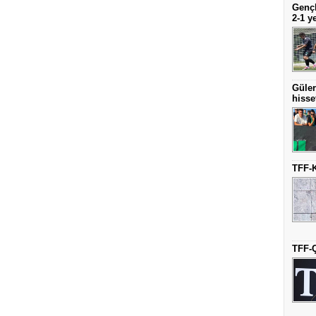
Gençl
2-1 y
Güler
hisse
TFF-K
TFF-Ç