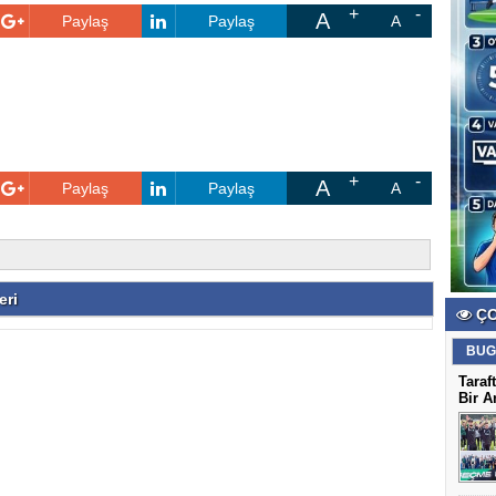
A
Paylaş
Paylaş
A
A
Paylaş
Paylaş
A
eri
ÇO
BUG
Taraf
Bir A