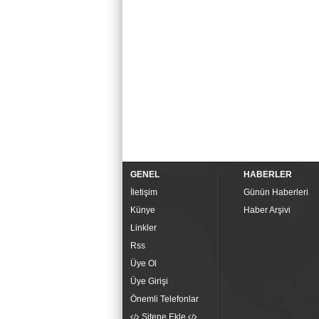
GENEL
HABERLER
İletişim
Günün Haberleri
Künye
Haber Arşivi
Linkler
Rss
Üye Ol
Üye Girişi
Önemli Telefonlar
Sitene Ekle