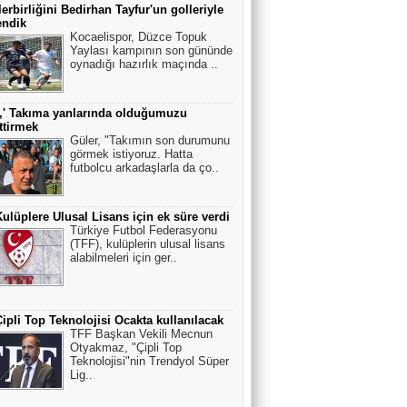
erbirliğini Bedirhan Tayfur'un golleriyle
endik
Kocaelispor, Düzce Topuk
Yaylası kampının son gününde
oynadığı hazırlık maçında ..
,' Takıma yanlarında olduğumuzu
ttirmek
Güler, "Takımın son durumunu
görmek istiyoruz. Hatta
futbolcu arkadaşlarla da ço..
ulüplere Ulusal Lisans için ek süre verdi
Türkiye Futbol Federasyonu
(TFF), kulüplerin ulusal lisans
alabilmeleri için ger..
ipli Top Teknolojisi Ocakta kullanılacak
TFF Başkan Vekili Mecnun
Otyakmaz, "Çipli Top
Teknolojisi"nin Trendyol Süper
Lig..