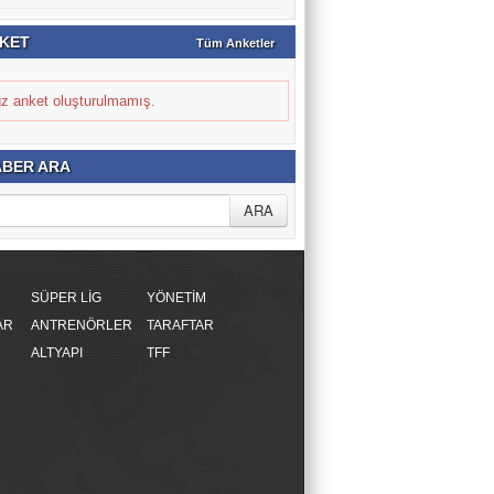
KET
Tüm Anketler
z anket oluşturulmamış.
BER ARA
SÜPER LİG
YÖNETİM
AR
ANTRENÖRLER
TARAFTAR
ALTYAPI
TFF