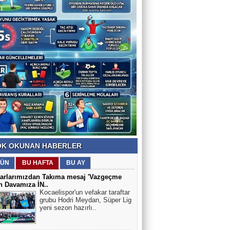
K OKUNAN HABERLER
ÜN
BU HAFTA
BU AY
tarlarımızdan Takıma mesaj 'Vazgeçme
n Davamıza İN..
Kocaelispor'un vefakar taraftar
grubu Hodri Meydan, Süper Lig
yeni sezon hazırlı..