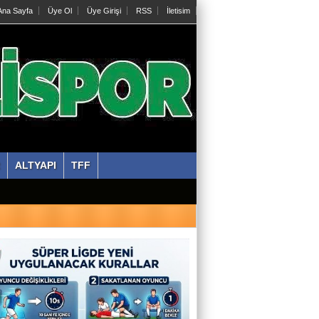
na Sayfa
Üye Ol
Üye Girişi
RSS
İletisim
ALTYAPI
TFF