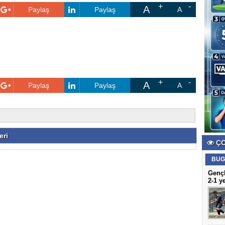
A
Paylaş
Paylaş
A
A
Paylaş
Paylaş
A
eri
ÇO
BUG
Gençl
2-1 y