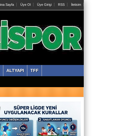
na Sayfa
Üye Ol
Üye Girişi
RSS
İletisim
ALTYAPI
TFF