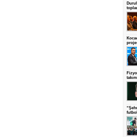
Durul
topla
Kocae
projes
Fizyo
takım
“Şehr
futbol