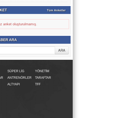
KET
Tüm Anketler
z anket oluşturulmamış.
BER ARA
SÜPER LİG
YÖNETİM
AR
ANTRENÖRLER
TARAFTAR
ALTYAPI
TFF