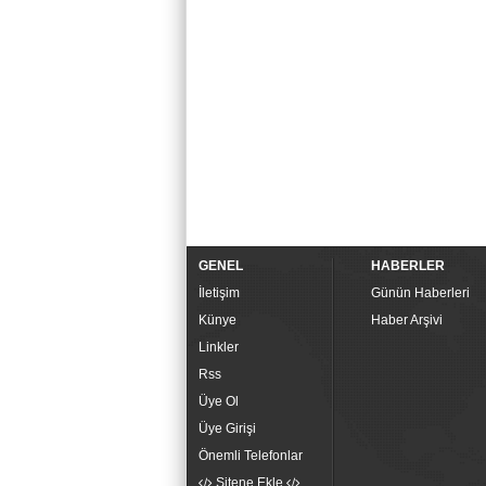
GENEL
HABERLER
İletişim
Günün Haberleri
Künye
Haber Arşivi
Linkler
Rss
Üye Ol
Üye Girişi
Önemli Telefonlar
Sitene Ekle