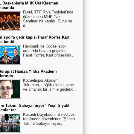
, Başkanlarla MHK Üst Klasman
ntısında
Durul, TFF Riva Tesisleri’nde
düzenlenen MHK Yaz
Semineri’ne katıldı. Durul ve
d..
lispor'a gelir kapısı Paraf Körfez Kart
i tanıtıl..
Halkbank ile Kocaelispor
arasında hayata geçirilen
Paraf Körfez Kart projesinin ..
terapist Hamza Yıldız Akademi
larında
Kocaelispor Akademi
Takımları, sağlık ekibini genç
ve dinamik bir isimle güçlend..
in Takımı Sahaya İniyor” Yeşil Siyahlı
cular tar..
Kocaeli Büyükşehir Belediyesi
tarafından düzenlenen “Şehrin
Takımı Sahaya İniyor..