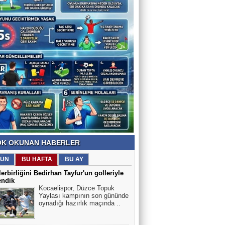
K OKUNAN HABERLER
ÜN
BU HAFTA
BU AY
erbirliğini Bedirhan Tayfur'un golleriyle
endik
Kocaelispor, Düzce Topuk
Yaylası kampının son gününde
oynadığı hazırlık maçında ..