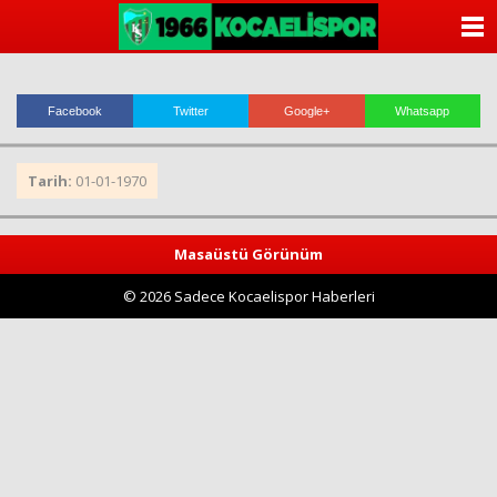
ANASAYFA
KATEGORİLER
Facebook
Twitter
Google+
Whatsapp
YAZARLAR
Tarih:
01-01-1970
ANKETLER
FOTO GALERİ
Masaüstü Görünüm
© 2026 Sadece Kocaelispor Haberleri
VİDEO GALERİ
KÜNYE
İLETİŞİM