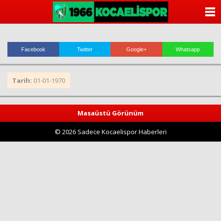
ANASAYFA
KATEGORİLER
Facebook
Twitter
Google+
Whatsapp
YAZARLAR
Tarih:
01-01-1970
ANKETLER
FOTO GALERİ
Masaüstü Görünüm
© 2026 Sadece Kocaelispor Haberleri
VİDEO GALERİ
KÜNYE
İLETİŞİM