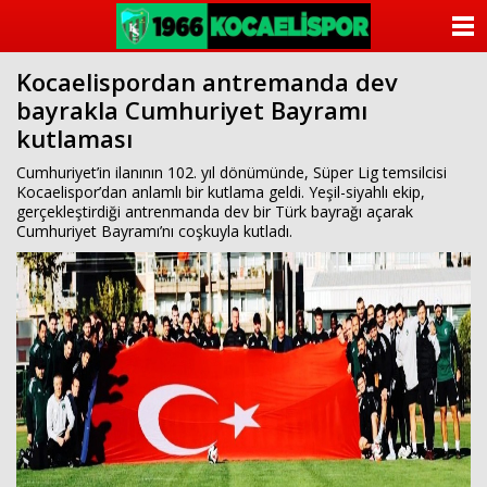
ANASAYFA
Kocaelispordan antremanda dev
KATEGORİLER
bayrakla Cumhuriyet Bayramı
kutlaması
YAZARLAR
Cumhuriyet’in ilanının 102. yıl dönümünde, Süper Lig temsilcisi
ANKETLER
Kocaelispor’dan anlamlı bir kutlama geldi. Yeşil-siyahlı ekip,
gerçekleştirdiği antrenmanda dev bir Türk bayrağı açarak
Cumhuriyet Bayramı’nı coşkuyla kutladı.
FOTO GALERİ
VİDEO GALERİ
KÜNYE
İLETİŞİM