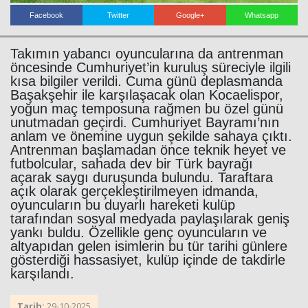
Facebook
Twitter
Google+
Whatsapp
Takımın yabancı oyuncularına da antrenman
öncesinde Cumhuriyet’in kuruluş süreciyle ilgili
kısa bilgiler verildi. Cuma günü deplasmanda
Başakşehir ile karşılaşacak olan Kocaelispor,
yoğun maç temposuna rağmen bu özel günü
unutmadan geçirdi. Cumhuriyet Bayramı’nın
Haberin Doğru Adresi.
anlam ve önemine uygun şekilde sahaya çıktı.
Antrenman başlamadan önce teknik heyet ve
futbolcular, sahada dev bir Türk bayrağı
açarak saygı duruşunda bulundu. Taraftara
açık olarak gerçekleştirilmeyen idmanda,
oyuncuların bu duyarlı hareketi kulüp
tarafından sosyal medyada paylaşılarak geniş
yankı buldu. Özellikle genç oyuncuların ve
altyapıdan gelen isimlerin bu tür tarihi günlere
gösterdiği hassasiyet, kulüp içinde de takdirle
karşılandı.
Tarih:
29-10-2025