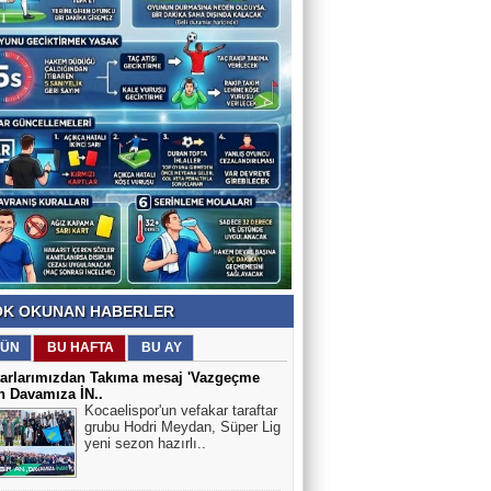
K OKUNAN HABERLER
ÜN
BU HAFTA
BU AY
tarlarımızdan Takıma mesaj 'Vazgeçme
n Davamıza İN..
Kocaelispor'un vefakar taraftar
grubu Hodri Meydan, Süper Lig
yeni sezon hazırlı..