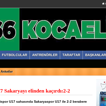
A
FUTBOLCULAR
ANTRENÖRLER
TARAFTAR
BAŞKANLAR
Anketler
7 Sakaryayı elinden kaçırdı:2-2
lispor U17 sahasında Sakaryaspor U17 ile 2-2 berabere