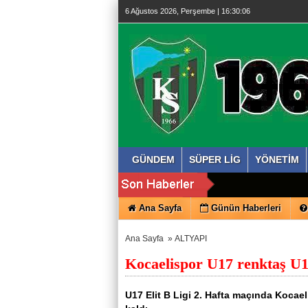
6 Ağustos 2026, Perşembe | 16:30:07
GÜNDEM
SÜPER LİG
YÖNETİM
Ana Sayfa
Günün Haberleri
Ana Sayfa
»
ALTYAPI
Kocaelispor U17 renktaş U1
U17 Elit B Ligi 2. Hafta maçında Kocae