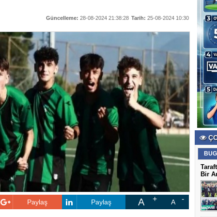
Güncelleme:
28-08-2024 21:38:28
Tarih:
25-08-2024 10:30
ÇO
BUG
Taraf
Bir A
A
Paylaş
Paylaş
A