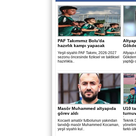
PAF Takımımız Bolu'da
Altya
hazırlık kampı yapacak
Gökde
ayrıldı
Yeşil-siyahlı PAF Takımı, 2026-2027
Altyapı
sezonu öncesinde fiziksel ve taktiksel
Gökdemi
hazırlıkla..
yaptığı 
Masör Muhammed altyapıda
U10 t
görev aldı
turnu
kazan
Kocaeli amatör futbolunun yakından
Teknik 
tanıdığı masör Muhammed Kocaman,
yönetimi
yeşil siyahlı kul..
farklı ü