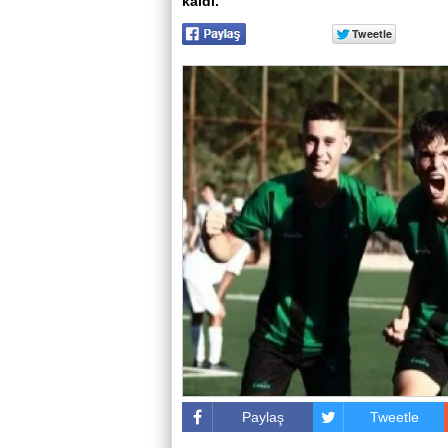
kaldı.
Paylaş
Tweetle