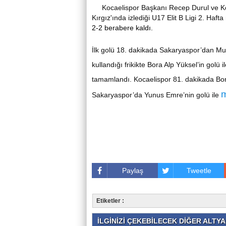
Kocaelispor Başkanı Recep Durul ve Ko
Kırgız'ında izlediği U17 Elit B Ligi 2. Haf
2-2 berabere kaldı.
İlk golü 18. dakikada Sakaryaspor’dan Mu
kullandığı frikikte Bora Alp Yüksel’in golü ile
tamamlandı. Kocaelispor 81. dakikada Bora 
Sakaryaspor’da Yunus Emre’nin golü ile
Paylaş
Tweetle
Etiketler :
İLGİNİZİ ÇEKEBİLECEK DİĞER ALTYAP