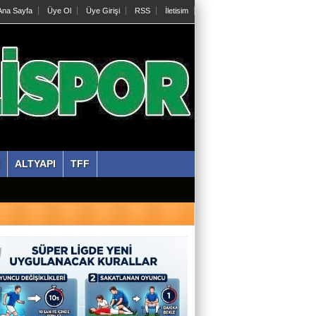
na Sayfa
Üye Ol
Üye Girişi
RSS
İletisim
ALTYAPI
TFF