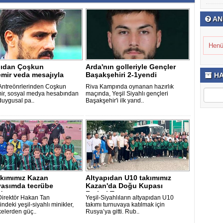
AN
Henü
pıdan Çoşkun
Arda'nın golleriyle Gençler
mir veda mesajıyla
Başakşehiri 2-1yendi
HA
 Antreönrlerinden Coşkun
Riva Kampında oynanan hazırlık
r, sosyal medya hesabından
maçında, Yeşil Siyahlı gençleri
duygusal pa..
Başakşehir'i ilk yarıd..
akımımız Kazan
Altyapıdan U10 takımımız
vasımda tecrübe
Kazan'da Doğu Kupası
dı
Futbol Turnuva..
Direktör Hakan Tan
Yeşil-Siyahlıların altyapıdan U10
ndeki yeşil-siyahlı minikler,
takımı turnuvaya katılmak için
lkelerden güç..
Rusya’ya gitti. Rub..