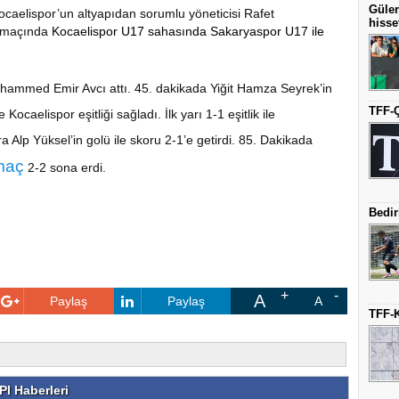
Güler
caelispor’un altyapıdan sorumlu yöneticisi Rafet
hisse
ta maçında
Kocaelispor U17 sahasında Sakaryaspor U17 ile
hammed Emir Avcı attı. 45. dakikada Yiğit Hamza Seyrek’in
TFF-Ç
 Kocaelispor eşitliği sağladı. İlk yarı 1-1 eşitlik ile
Alp Yüksel’in golü ile skoru 2-1’e getirdi. 85. Dakikada
maç
2-2 sona erdi.
Bedir
A
Paylaş
Paylaş
A
TFF-K
I Haberleri