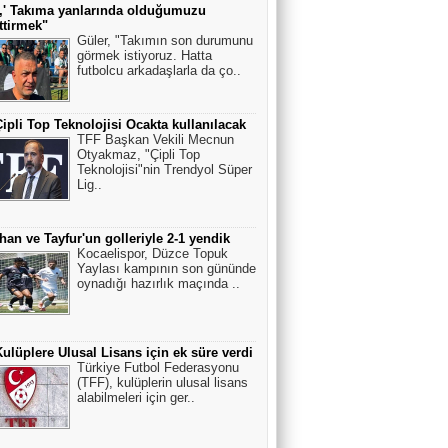
,' Takıma yanlarında olduğumuzu
ttirmek"
Güler, "Takımın son durumunu
görmek istiyoruz. Hatta
futbolcu arkadaşlarla da ço..
ipli Top Teknolojisi Ocakta kullanılacak
TFF Başkan Vekili Mecnun
Otyakmaz, "Çipli Top
Teknolojisi"nin Trendyol Süper
Lig..
han ve Tayfur'un golleriyle 2-1 yendik
Kocaelispor, Düzce Topuk
Yaylası kampının son gününde
oynadığı hazırlık maçında ..
ulüplere Ulusal Lisans için ek süre verdi
Türkiye Futbol Federasyonu
(TFF), kulüplerin ulusal lisans
alabilmeleri için ger..