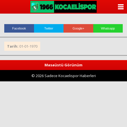
ANASAYFA
KATEGORİLER
Facebook
Twitter
Google+
Whatsapp
YAZARLAR
Tarih:
01-01-1970
ANKETLER
FOTO GALERİ
Masaüstü Görünüm
© 2026 Sadece Kocaelispor Haberleri
VİDEO GALERİ
KÜNYE
İLETİŞİM