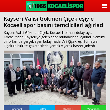
ANASAYFA
Kayseri Valisi Gökmen Çiçek eşiyle
KATEGORİLER
Kocaeli spor basını temcilcileri ağırladı
YAZARLAR
Kayseri Valisi Gökmen Çiçek, Kocaeli'li olması dolayısıyla
Kocaeli’nden Kayseri’ye gelen spor muhabirlerini ağırladı. Samimi
bir ortamda gerçekleşen buluşmada Vali Çiçek; eşi Sümeyra
ANKETLER
Çiçek ile birlikte gazetecilerle yemek yiyerek hasret giderdi.
FOTO GALERİ
VİDEO GALERİ
KÜNYE
İLETİŞİM
Facebook
Twitter
Google+
Whatsapp