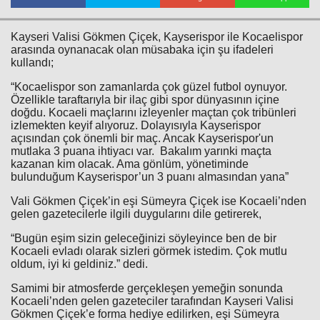
Kayseri Valisi Gökmen Çiçek, Kayserispor ile Kocaelispor
arasında oynanacak olan müsabaka için şu ifadeleri
kullandı;
“Kocaelispor son zamanlarda çok güzel futbol oynuyor.
Özellikle taraftarıyla bir ilaç gibi spor dünyasının içine
doğdu. Kocaeli maçlarını izleyenler maçtan çok tribünleri
izlemekten keyif alıyoruz. Dolayısıyla Kayserispor
Haberin Doğru Adresi.
açısından çok önemli bir maç. Ancak Kayserispor'un
mutlaka 3 puana ihtiyacı var. Bakalım yarınki maçta
kazanan kim olacak. Ama gönlüm, yönetiminde
bulunduğum Kayserispor’un 3 puanı almasından yana”
Vali Gökmen Çiçek’in eşi Sümeyra Çiçek ise Kocaeli’nden
gelen gazetecilerle ilgili duygularını dile getirerek,
“Bugün eşim sizin geleceğinizi söyleyince ben de bir
Kocaeli evladı olarak sizleri görmek istedim. Çok mutlu
oldum, iyi ki geldiniz.” dedi.
Samimi bir atmosferde gerçekleşen yemeğin sonunda
Kocaeli’nden gelen gazeteciler tarafından Kayseri Valisi
Gökmen Çiçek’e forma hediye edilirken, eşi Sümeyra