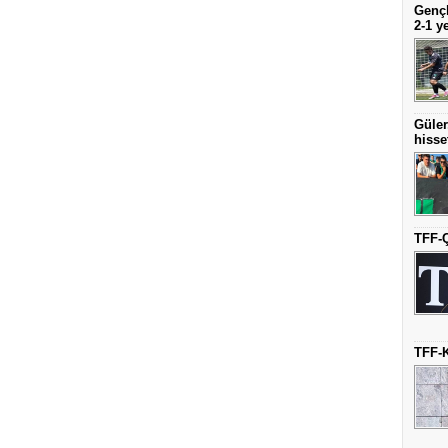
Gençl
2-1 y
Güler
hisse
TFF-Ç
TFF-K