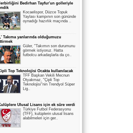
erbirliğini Bedirhan Tayfur'un golleriyle
endik
Kocaelispor, Düzce Topuk
Yaylası kampının son gününde
oynadığı hazırlık maçında ..
,' Takıma yanlarında olduğumuzu
ttirmek
Güler, "Takımın son durumunu
görmek istiyoruz. Hatta
futbolcu arkadaşlarla da ço..
ipli Top Teknolojisi Ocakta kullanılacak
TFF Başkan Vekili Mecnun
Otyakmaz, "Çipli Top
Teknolojisi"nin Trendyol Süper
Lig..
ulüplere Ulusal Lisans için ek süre verdi
Türkiye Futbol Federasyonu
(TFF), kulüplerin ulusal lisans
alabilmeleri için ger..