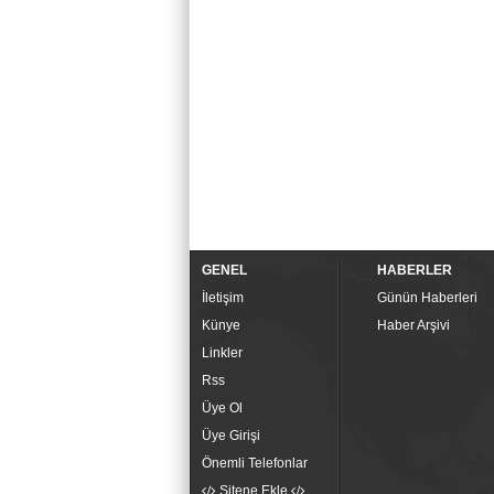
GENEL
HABERLER
İletişim
Günün Haberleri
Künye
Haber Arşivi
Linkler
Rss
Üye Ol
Üye Girişi
Önemli Telefonlar
Sitene Ekle