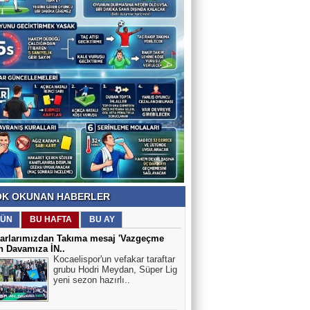
K OKUNAN HABERLER
ÜN
BU HAFTA
BU AY
tarlarımızdan Takıma mesaj 'Vazgeçme
n Davamıza İN..
Kocaelispor'un vefakar taraftar
grubu Hodri Meydan, Süper Lig
yeni sezon hazırlı..