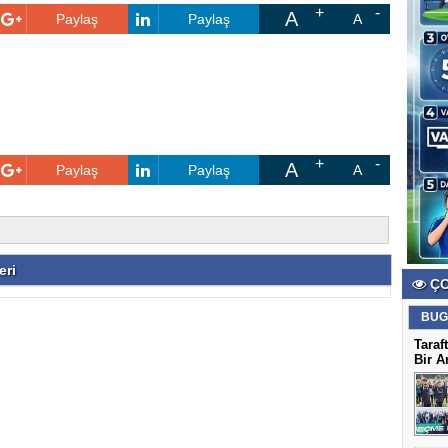
A
Paylaş
Paylaş
A
A
Paylaş
Paylaş
A
eri
ÇO
BUG
Taraf
Bir A