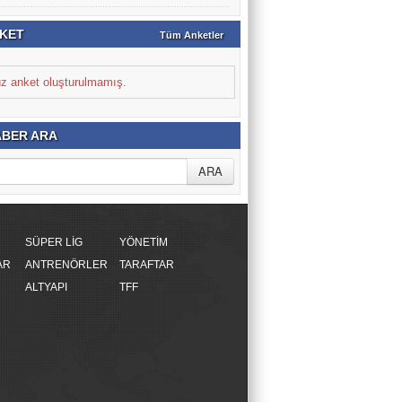
KET
Tüm Anketler
z anket oluşturulmamış.
BER ARA
SÜPER LİG
YÖNETİM
AR
ANTRENÖRLER
TARAFTAR
ALTYAPI
TFF