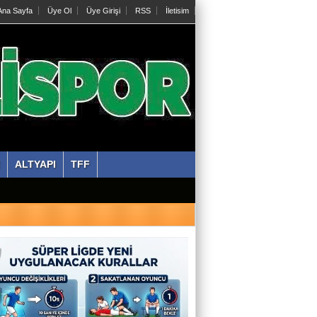
na Sayfa
Üye Ol
Üye Girişi
RSS
İletisim
ALTYAPI
TFF