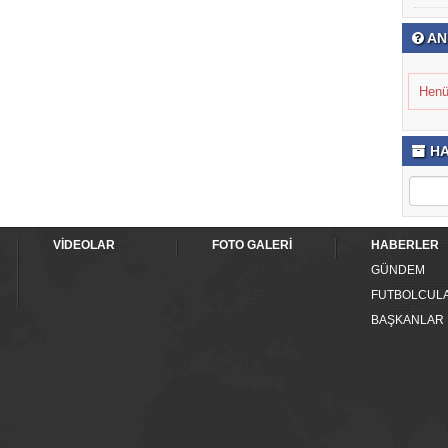
AN
Henü
HA
VİDEOLAR
FOTO GALERİ
HABERLER
GÜNDEM
FUTBOLCUL
BAŞKANLAR